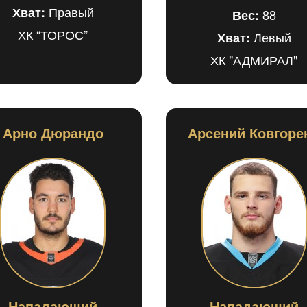
Правый
Хват:
88
Вес:
ХК “ТОРОС”
Левый
Хват:
ХК "АДМИРАЛ"
Арно Дюрандо
Арсений Ковгоре
Нападающий
Нападающий