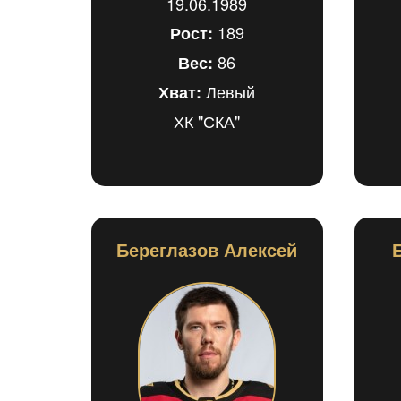
19.06.1989
189
Рост:
86
Вес:
Левый
Хват:
ХК "СКА"
Береглазов Алексей