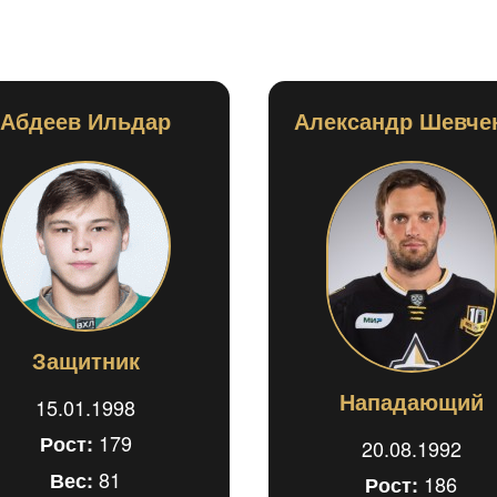
Абдеев Ильдар
Александр Шевче
Защитник
Нападающий
15.01.1998
179
Рост:
20.08.1992
81
Вес:
186
Рост: