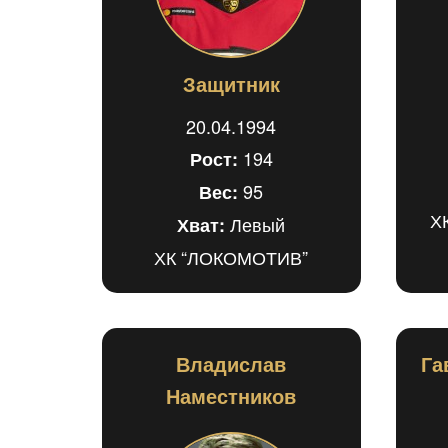
Защитник
20.04.1994
194
Рост:
95
Вес:
Х
Левый
Хват:
ХК “ЛОКОМОТИВ”
Владислав
Га
Наместников