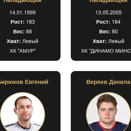
14.01.1999
13.05.2005
183
184
Рост:
Рост:
88
80
Вес:
Вес:
Левый
Левый
Хват:
Хват:
ХК "АМУР"
ХК "ДИНАМО МИНС
Бирюков Евгений
Веряев Данила