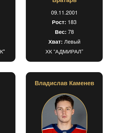
09.11.2001
183
Рост:
78
Вес:
Левый
Хват:
К"
ХК “АДМИРАЛ”
Владислав Каменев