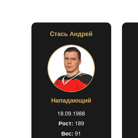
Cтась Андрей
Нападающий
18.09.1988
189
Рост:
91
Вес: