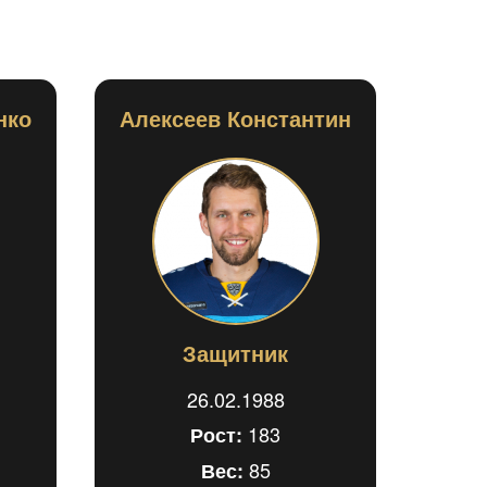
нко
Алексеев Константин
Защитник
26.02.1988
183
Рост:
85
Вес: