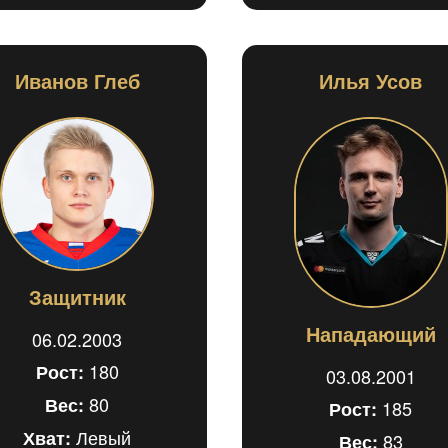
Иванов Глеб
Илья Усов
Защитник
Нападающий
06.02.2003
180
Рост:
03.08.2001
80
Вес:
185
Рост:
Левый
Хват:
83
Вес: