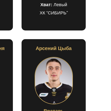
Левый
Хват:
ХК “СИБИРЬ”
ня
Арсений Цыба
Вратарь