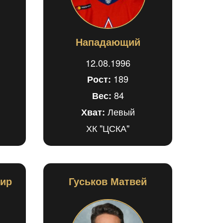
Нападающий
12.08.1996
189
Рост:
84
Вес:
Левый
Хват:
ХК "ЦСКА"
мир
Гуськов Матвей