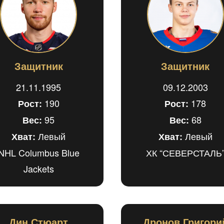
Защитник
Защитник
21.11.1995
09.12.2003
190
178
Рост:
Рост:
95
68
Вес:
Вес:
Левый
Левый
Хват:
Хват:
NHL Columbus Blue
ХК “СЕВЕРСТАЛЬ
Jackets
Дин Стюарт
Дронов Григори