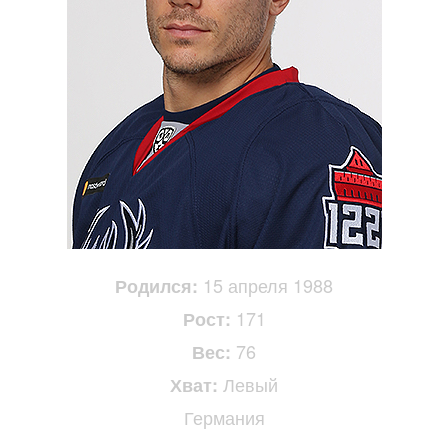
15 апреля 1988
Родился:
171
Рост:
76
Вес:
Левый
Хват:
Германия