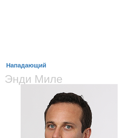
Вратари
Игроки
Нападающий
Энди Миле