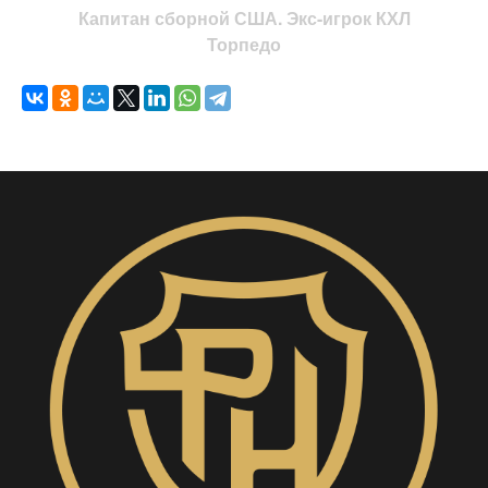
Капитан сборной США. Экс-игрок КХЛ
Торпедо